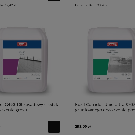
to:
Cena netto:
17,42 zł
139,78 zł
rol G490 10l zasadowy środek
Buzil Corridor Unic Ultra S707
zczenia gresu
gruntownego czyszczenia pod
ł
293,00 zł