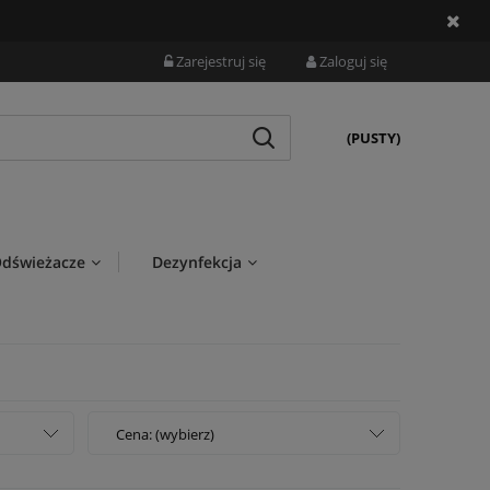
Zarejestruj się
Zaloguj się
(PUSTY)
dświeżacze
Dezynfekcja
Cena: (wybierz)