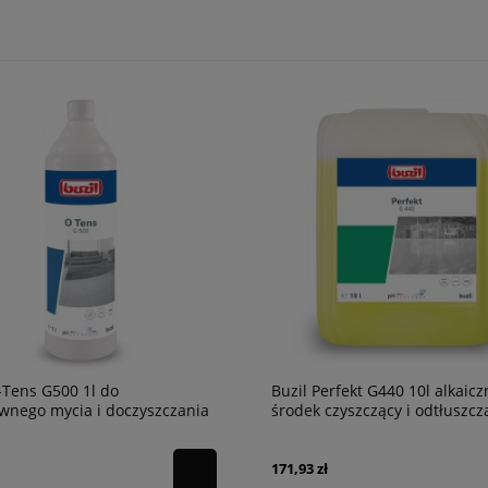
-Tens G500 1l do
Buzil Perfekt G440 10l alkaicz
wnego mycia i doczyszczania
środek czyszczący i odtłuszcz
171,93 zł