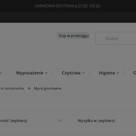
DARMOWA DOSTAWA JUŻ OD 150 ZŁ!
Kup w przeciągu:
Wyposażenie
Czyściwa
Higiena
O
»
ie sanitariatów
Mycie gruntowne
ność: (wybierz)
Wysyłka w: (wybierz)