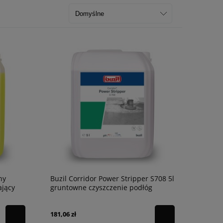
ny
Buzil Corridor Power Stripper S708 5l
ający
gruntowne czyszczenie podłóg
181,06 zł