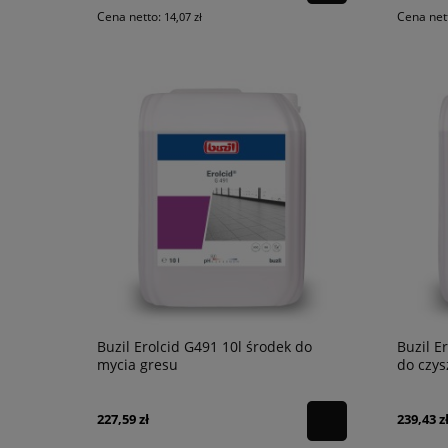
Cena netto:
Cena net
14,07 zł
Buzil Erolcid G491 10l środek do
Buzil E
mycia gresu
do czys
227,59 zł
239,43 z