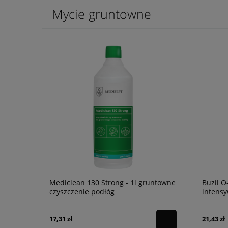
Mycie gruntowne
Mediclean 130 Strong - 1l gruntowne
Buzil O
czyszczenie podłóg
intensy
podłóg
17,31 zł
21,43 zł