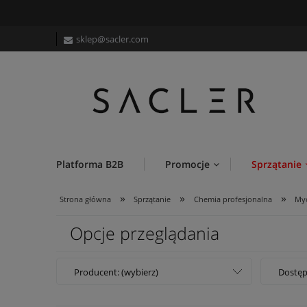
sklep@sacler.com
Platforma B2B
Promocje
Sprzątanie
»
»
»
Strona główna
Sprzątanie
Chemia profesjonalna
Myc
Opcje przeglądania
Producent: (wybierz)
Dostęp