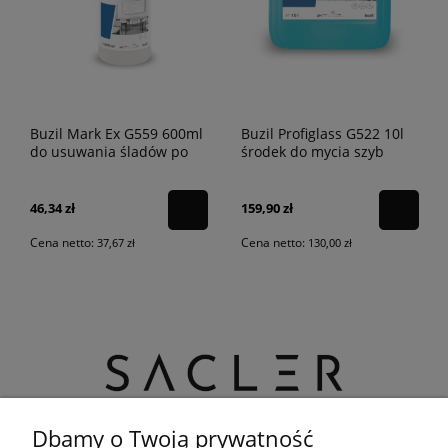
Buzil Mark Ex G559 600ml
Buzil Profiglass G522 10l
do usuwania śladów po
środek do mycia szyb
markerach i naklejkach
46,34 zł
159,90 zł
Cena netto:
Cena netto:
37,67 zł
130,00 zł
Dbamy o Twoją prywatność