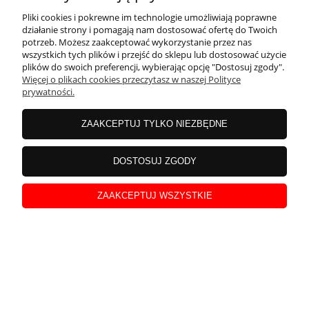
Potrzebujesz pomocy? Zadzwoń!
+48 888 220 070
Pliki cookies i pokrewne im technologie umożliwiają poprawne
działanie strony i pomagają nam dostosować ofertę do Twoich
potrzeb. Możesz zaakceptować wykorzystanie przez nas
adres:
Sacler sp. z o.o. ul. Toruńska 151,
wszystkich tych plików i przejść do sklepu lub dostosować użycie
85-880 Bydgoszcz
plików do swoich preferencji, wybierając opcję "Dostosuj zgody".
Więcej o plikach cookies przeczytasz w naszej Polityce
prywatności.
O NAS
ZAAKCEPTUJ TYLKO NIEZBĘDNE
INFORMACJE
DOSTOSUJ ZGODY
MOJE KONTO
ZAAKCEPTUJ WSZYSTKIE
PŁATNOŚCI I DOSTAWA