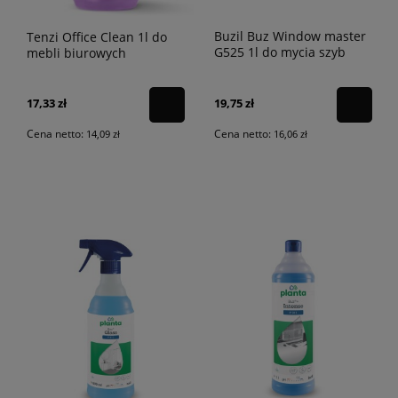
Buzil Buz Window master
Tenzi Office Clean 1l do
G525 1l do mycia szyb
mebli biurowych
19,75 zł
17,33 zł
Cena netto:
Cena netto:
16,06 zł
14,09 zł