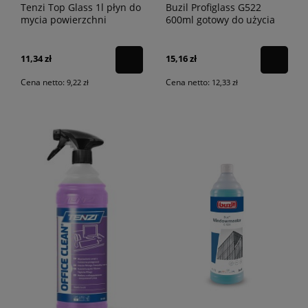
Tenzi Top Glass 1l płyn do
Buzil Profiglass G522
mycia powierzchni
600ml gotowy do użycia
szklanych
środek do mycia szyb
11,34 zł
15,16 zł
Cena netto:
Cena netto:
9,22 zł
12,33 zł