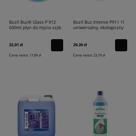
Buzil Buz® Glass P 912
Buzil Buz Intense P911 1l
600ml płyn do mycia szyb
uniwersalny, ekologiczny
środek czyszczący
22,01 zł
29,26 zł
Cena netto:
Cena netto:
17,89 zł
23,79 zł