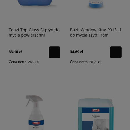
Tenzi Top Glass 5l płyn do
Buzil Window King P913 1l
mycia powierzchni
do mycia szyb i ram
szklanych
okiennych
33,10 zł
34,69 zł
Cena netto:
Cena netto:
26,91 zł
28,20 zł