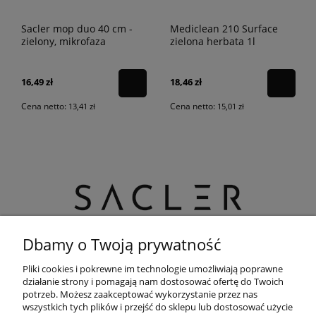
Sacler mop duo 40 cm -
Mediclean 210 Surface
zielony, mikrofaza
zielona herbata 1l
16,49 zł
18,46 zł
Cena netto:
Cena netto:
13,41 zł
15,01 zł
Dbamy o Twoją prywatność
Potrzebujesz pomocy? Zadzwoń!
+48 888 220 070
Pliki cookies i pokrewne im technologie umożliwiają poprawne
działanie strony i pomagają nam dostosować ofertę do Twoich
potrzeb. Możesz zaakceptować wykorzystanie przez nas
adres:
Sacler sp. z o.o. ul. Toruńska 151,
wszystkich tych plików i przejść do sklepu lub dostosować użycie
85-880 Bydgoszcz