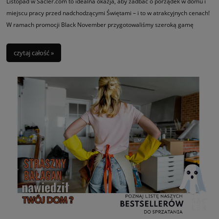
Listopad w Sacler.com to idealna okazja, aby zadbać o porządek w domu i
miejscu pracy przed nadchodzącymi Świętami – i to w atrakcyjnych cenach!
W ramach promocji Black November przygotowaliśmy szeroką gamę
profesjonalnych środków czystości i akcesoriów sprzątających, które
pozwolą Ci cieszyć się nieskazitelną czystością na dłużej, jednocześnie
czytaj całość »
ułatwiając codzienne czynności sprzątające.