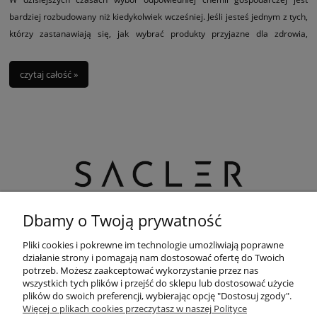
bardziej rozbudowany niż kiedykolwiek wcześniej. Jeśli jesteś jednym z tych,
którzy zastanawiają się, jak wybrać produkty przyjazne dla zdrowia,
środowiska lub specyficznych potrzeb, Sacler.com ma dla Ciebie idealne
rozwiązania!
czytaj całość »
Dbamy o Twoją prywatność
Potrzebujesz pomocy? Zadzwoń!
+48 888 220 070
Pliki cookies i pokrewne im technologie umożliwiają poprawne
działanie strony i pomagają nam dostosować ofertę do Twoich
potrzeb. Możesz zaakceptować wykorzystanie przez nas
adres:
Sacler sp. z o.o. ul. Toruńska 151,
wszystkich tych plików i przejść do sklepu lub dostosować użycie
85-880 Bydgoszcz
plików do swoich preferencji, wybierając opcję "Dostosuj zgody".
Więcej o plikach cookies przeczytasz w naszej Polityce