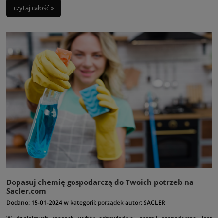
wybór wysokiej jakości produktów, które sprostają różnym potrzebom
czytaj całość »
sprzątania.
Dopasuj chemię gospodarczą do Twoich potrzeb na
Sacler.com
Dodano:
15-01-2024
w kategorii:
porządek
autor:
SACLER
W dzisiejszych czasach wybór odpowiedniej chemii gospodarczej jest