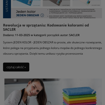
Rewolucja w sprzątaniu: Kodowanie kolorami od
SACLER
Dodano:
11-03-2025
w kategorii:
porządek
autor:
SACLER
System JEDEN KOLOR - JEDEN OBSZAR to proste, ale skuteczne rozwiązanie,
które polega na przypisaniu jednego koloru mopów do jednego konkretnego
obszaru sprzątania. Dzięki temu unikasz ryzyka przenoszenia
zanieczyszczeń z jednego pomieszczenia do drugiego, co jest szczególnie
istotne w miejscach o wysokich wymaganiach sanitarnych, takich jak
czytaj całość »
szpitale, kuchnie, czy laboratoria.