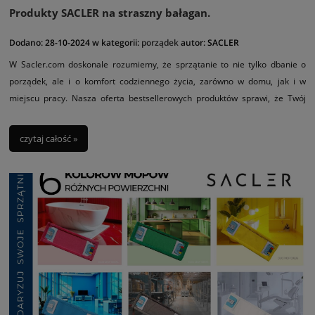
Produkty SACLER na straszny bałagan.
Dodano:
28-10-2024
w kategorii:
porządek
autor:
SACLER
W Sacler.com doskonale rozumiemy, że sprzątanie to nie tylko dbanie o
porządek, ale i o komfort codziennego życia, zarówno w domu, jak i w
miejscu pracy. Nasza oferta bestsellerowych produktów sprawi, że Twój
dom i biuro będą lśnić nieskazitelną czystością. Dzięki naszym
profesjonalnym sprzętom i akcesoriom każda czynność sprzątająca stanie
czytaj całość »
się łatwiejsza i bardziej efektywna.